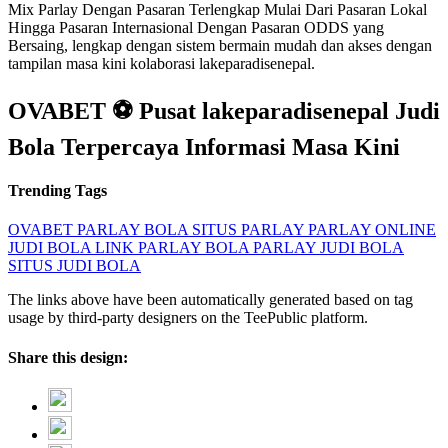
Mix Parlay Dengan Pasaran Terlengkap Mulai Dari Pasaran Lokal
Hingga Pasaran Internasional Dengan Pasaran ODDS yang
Bersaing, lengkap dengan sistem bermain mudah dan akses dengan
tampilan masa kini kolaborasi lakeparadisenepal.
OVABET ⚽ Pusat lakeparadisenepal Judi
Bola Terpercaya Informasi Masa Kini
Trending Tags
OVABET
PARLAY BOLA
SITUS PARLAY
PARLAY ONLINE
JUDI BOLA
LINK PARLAY BOLA
PARLAY JUDI BOLA
SITUS JUDI BOLA
The links above have been automatically generated based on tag
usage by third-party designers on the TeePublic platform.
Share this design: