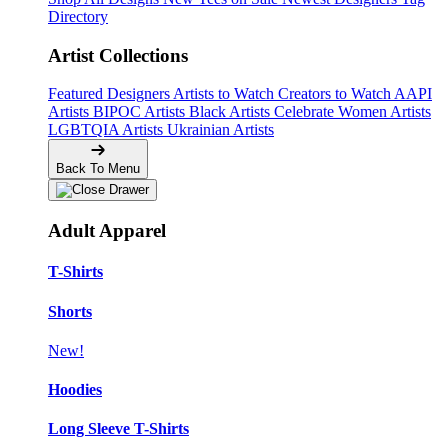
Directory
Artist Collections
Featured Designers
Artists to Watch
Creators to Watch
AAPI
Artists
BIPOC Artists
Black Artists
Celebrate Women Artists
LGBTQIA Artists
Ukrainian Artists
Back To Menu
Adult Apparel
T-Shirts
Shorts
New!
Hoodies
Long Sleeve T-Shirts