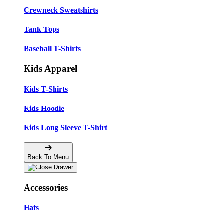
Crewneck Sweatshirts
Tank Tops
Baseball T-Shirts
Kids Apparel
Kids T-Shirts
Kids Hoodie
Kids Long Sleeve T-Shirt
Back To Menu
Accessories
Hats