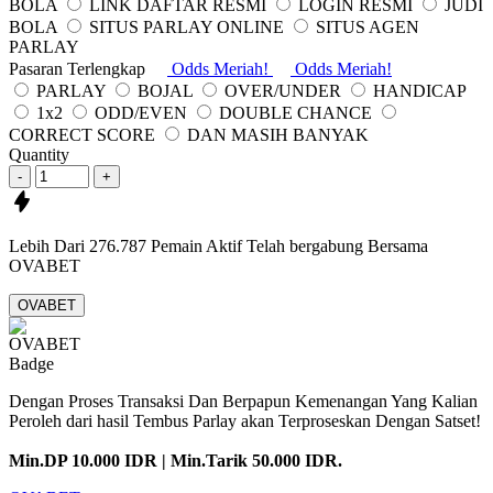
BOLA
LINK DAFTAR RESMI
LOGIN RESMI
JUDI
BOLA
SITUS PARLAY ONLINE
SITUS AGEN
PARLAY
Pasaran Terlengkap
Odds Meriah!
Odds Meriah!
PARLAY
BOJAL
OVER/UNDER
HANDICAP
1x2
ODD/EVEN
DOUBLE CHANCE
CORRECT SCORE
DAN MASIH BANYAK
Quantity
-
+
Lebih Dari
276.787
Pemain Aktif Telah bergabung Bersama
OVABET
OVABET
Dengan Proses Transaksi Dan Berpapun Kemenangan Yang Kalian
Peroleh dari hasil Tembus Parlay akan Terproseskan Dengan Satset!
Min.DP 10.000 IDR | Min.Tarik 50.000 IDR.