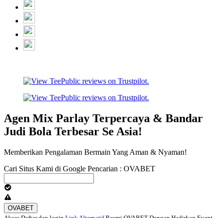
Agen Mix Parlay Terpercaya & Bandar
Judi Bola Terbesar Se Asia!
Memberikan Pengalaman Bermain Yang Aman & Nyaman!
Cari Situs Kami di Google Pencarian :
OVABET
Akses Daftar dan login
Link Alternatif
Resmi OVABET Dengan Hadirkan Event